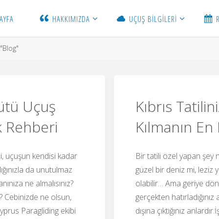
AYFA
HAKKIMIZDA
UÇUŞ BİLGİLERİ
"Blog"
ütü Uçuş
Kıbrıs Tatili
k Rehberi
Kılmanın En E
, uçuşun kendisi kadar
Bir tatili özel yapan şey 
ığınızla da unutulmaz
güzel bir deniz mi, leziz
nınıza ne almalısınız?
olabilir… Ama geriye dön
z? Cebinizde ne olsun,
gerçekten hatırladığınız an
yprus Paragliding ekibi
dışına çıktığınız anlardır.