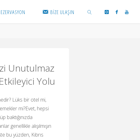
REZERVASYON
BİZE ULAŞIN
SEARCH
nizi Unutulmaz
tkileyici Yolu
nedir? Lüks bir otel mi,
 yemekler mi?Evet, hepsi
üp baktığınızda
lar genellikle alışılmışın
İşte bu yüzden, Kıbrıs