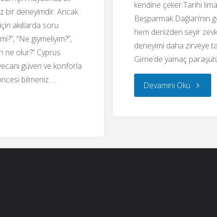
kendine çeker.Tarihi lima
z bir deneyimdir. Ancak
Beşparmak Dağları’nın 
 için akıllarda soru
hem denizden seyir zevki 
i mi?”, “Ne giymeliyim?”,
deneyimi daha zirveye t
n ne olur?” Cyprus
Girne’de yamaç paraşüt
yecanı güven ve konforla
öncesi bilmeniz …
"Neden
Devamını Oku
Girne’d
Yamaç
an
Paraşüt
Yapmalı