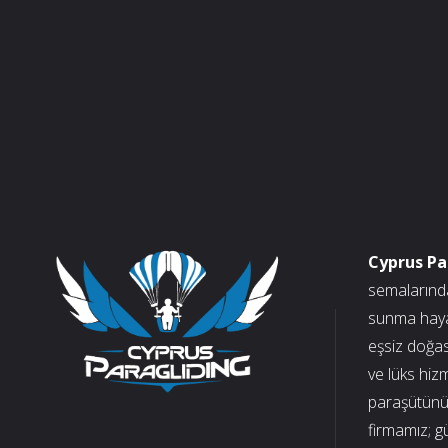
Gereken
10
Şey"
Cyprus Pa
semalarınd
sunma hayal
eşsiz doğa
ve lüks hiz
paraşütünü 
firmamız; g